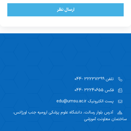
ارسال نظر
تلفن
32237399 -044
فکس
32240655 -044
پست الکترونیک
edu@umsu.ac.ir
آدرس
بلوار رسالت، دانشگاه علوم پزشکی ارومیه جنب اورژانس،
ساختمان معاونت آموزشی