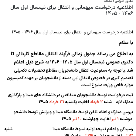
آموزش مداوم جامعه پزشکی
معاون آموزشی دانشگاه
کارشناسان اداره امور آموزشی
مدیران پیشین
ستاد شاهد و امور ایثارگران
کتابچه قوانین گسترش
اطلاعیه درخواست میهمانی و انتقال برای نیمسال اول سال
ارتقا عمودی
شرح وظایف شورا
1406 - 1405
معرفی دبیر
فناوری اطلاعات و آمار
وب سایت مرکز مطالعات
شورا ها و کمیته ها
ترفیع پایه
مدیر امور شاهد و ایثارگران دانشگاه
امور پایان نامه ها
شرح وظایف
امور مالی آموزش
معرفی دبیرخانه برنامه جامع عدالت تعالی و بهره
کارگزینی هیات علمی
اطلاعیه درخواست میهمانی و انتقال برای نیمسال اول سال 1406 - 1405
سایت شاهد و امور ایثارگران
دستورالعمل نگارش پایان نامه
وری
وب سایت آموزش مداوم دانشگاه
اداره دانش آموختگان
معرفی معاون مرکز
با سلام
امور رفاهی هیات علمی
فرم های مرتبط با پایان نامه
سامانه آموزش مداوم جامعه پزشکی
رئیس اداره دانش آموختگان
معرفی مرکز آموزش مجازی
به اطلاع می رساند
جدول زمانی فرآیند انتقال مقاطع کاردانی تا
پایش عملکرد
فرآیند استفاده از پژوهشیار
مرکز آموزش مهارتی و حرفه ای
دکتری عمومی نیمسا
ل
ب
ه شرح ذیل اعلام
اول سال 1405 - 1406
کارشناسان دانش آموختگان
کمیته مطب ویژه استادیاران
شد.
با توجه به ممنوعیت انتقال دانشجویان مقاطع تحصیلات تکمیلی
برنامه های آموزشی تحصیلات تکمیلی
معرفی مسئول مرکز
دبیرخانه و بایگانی
تصمیم گیری در خصوص انتقال این دسته از دانشجویان بر عهده کمیسیون
تعهدات هیات علمی
سرفصل های کارشناسی ارشد
موارد خاص وزارت متبوع است.
معرفی کارشناس
مسئول دبیرخانه
سامانه ها
ثبت درخواست توسط دانشجویان متقاضی در دانشگاه های مبدا و بارگذاری
برنامه‌های دکتری تخصصی Ph.D
مرکز ملی آموزش مهارتی و حرفه ای کشور
همکاران دبیرخانه
مدارک لازم شنبه
2 خرداد
لغایت یکشنبه
31 خرداد
1405
مرکز امور هیات علمی وزارت
کوریکولوم‌های آموزشی تخصصی
بررسی مدارک و اعلام تلفن توسط دانشگاه مبدا و ویرایش توسط دانشجو
مسئول بایگانی
دوشنبه
1 تیر
لغایت چهارشنبه
10 تیر
1405
کوریکولوم‌های فوق تخصصی
رسیدگی و اعلام نتیجه اولیه تسوط دانشگاه مبدا شنبه
کوریکولوم‌های فلوشیپ