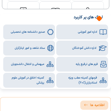
لینک های پر کاربرد
جشنواره شهید
آزمون فرادید
علم سنجی
مطهری ثنا
اداره امور آموزشی
صدور دانشنامه های تحصیلی
اداره دانش آموختگان
ستاد شاهد و امور ایثارگران
شهریه پردیس
فناوری های نوین
فیلم اخذ سوابق
تحصیلی آزمون ها
فرم های ترفیع پایه
میهمانی و انتقال دانشجویان
فرمهای کمیته مطب ویژه
کمیته اخلاق در آموزش علوم
استادیاران(%20)
پزشکی
فصلنامه نخبگان
اطلاعیه ها