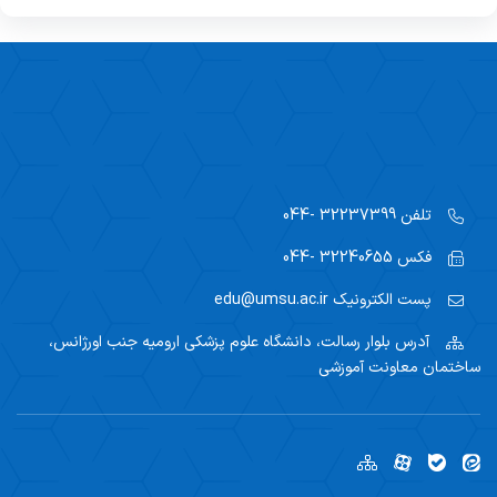
تلفن
32237399 -044
فکس
32240655 -044
پست الکترونیک
edu@umsu.ac.ir
آدرس
بلوار رسالت، دانشگاه علوم پزشکی ارومیه جنب اورژانس،
ساختمان معاونت آموزشی