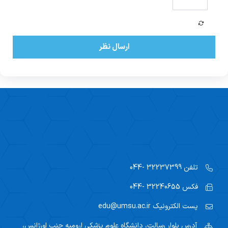
ارسال نظر
تلفن
32237399 -044
فکس
32240655 -044
پست الکترونیک
edu@umsu.ac.ir
آدرس
بلوار رسالت، دانشگاه علوم پزشکی ارومیه جنب اورژانس،