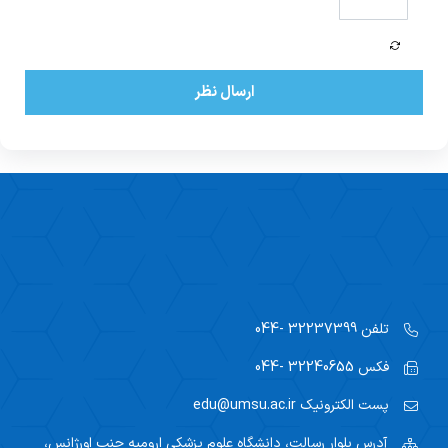
ارسال نظر
تلفن
32237399 -044
فکس
32240655 -044
پست الکترونیک
edu@umsu.ac.ir
آدرس
بلوار رسالت، دانشگاه علوم پزشکی ارومیه جنب اورژانس،