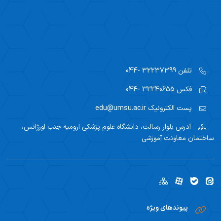
تلفن
32237399 -044
فکس
32240655 -044
پست الکترونیک
edu@umsu.ac.ir
آدرس
بلوار رسالت، دانشگاه علوم پزشکی ارومیه جنب اورژانس،
ساختمان معاونت آموزشی
پیوندهای ویژه