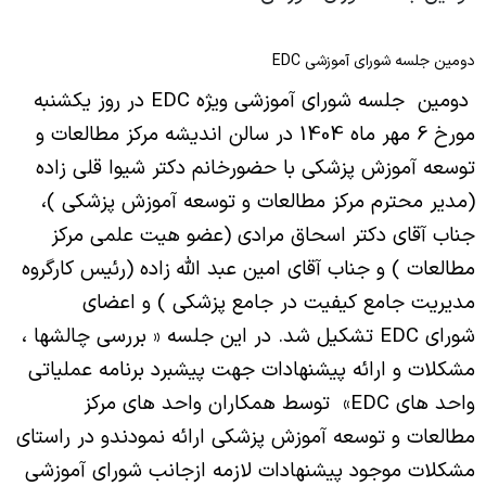
آموزش مداوم جامعه پزشکی
کارشناسان اداره امور آموزشی
مدیران پیشین
ستاد شاهد و امور ایثارگران
کتابچه قوانین گسترش
ارتقا عمودی
شرح وظایف شورا
معرفی دبیر
فناوری اطلاعات و آمار
وب سایت مرکز مطالعات
دومین جلسه شورای آموزشی EDC
شورا ها و کمیته ها
ترفیع پایه
مدیر امور شاهد و ایثارگران دانشگاه
امور پایان نامه ها
شرح وظایف
دومین جلسه شورای آموزشی ویژه
EDC
در روز یکشنبه
امور مالی آموزش
معرفی دبیرخانه برنامه جامع عدالت تعالی و بهره
کارگزینی هیات علمی
سایت شاهد و امور ایثارگران
دستورالعمل نگارش پایان نامه
وری
مورخ 6 مهر ماه 1404 در سالن اندیشه مرکز مطالعات و
وب سایت آموزش مداوم دانشگاه
اداره دانش آموختگان
معرفی معاون مرکز
امور رفاهی هیات علمی
توسعه آموزش پزشکی با حضورخانم دکتر شیوا قلی زاده
فرم های مرتبط با پایان نامه
سامانه آموزش مداوم جامعه پزشکی
رئیس اداره دانش آموختگان
معرفی مرکز آموزش مجازی
(مدیر محترم مرکز مطالعات و توسعه آموزش پزشکی )،
پایش عملکرد
فرآیند استفاده از پژوهشیار
مرکز آموزش مهارتی و حرفه ای
کارشناسان دانش آموختگان
جناب آقای دکتر اسحاق مرادی (عضو هیت علمی مرکز
کمیته مطب ویژه استادیاران
برنامه های آموزشی تحصیلات تکمیلی
معرفی مسئول مرکز
مطالعات ) و جناب آقای امین عبد الله زاده (رئیس کارگروه
دبیرخانه و بایگانی
تعهدات هیات علمی
مدیریت جامع کیفیت در جامع پزشکی ) و اعضای
سرفصل های کارشناسی ارشد
معرفی کارشناس
مسئول دبیرخانه
شورای
سامانه ها
EDC
تشکیل شد. در این جلسه « بررسی چالشها ،
برنامه‌های دکتری تخصصی Ph.D
مرکز ملی آموزش مهارتی و حرفه ای کشور
همکاران دبیرخانه
مشکلات و ارائه پیشنهادات جهت پیشبرد برنامه عملیاتی
مرکز امور هیات علمی وزارت
کوریکولوم‌های آموزشی تخصصی
واحد های
EDC
» توسط همکاران واحد های مرکز
مسئول بایگانی
کوریکولوم‌های فوق تخصصی
مطالعات و توسعه آموزش پزشکی ارائه نمودندو در راستای
مشکلات موجود پیشنهادات لازمه ازجانب شورای آموزشی
کوریکولوم‌های فلوشیپ