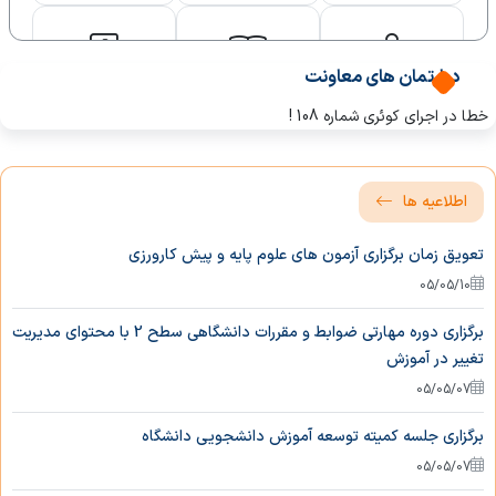
دپارتمان های معاونت
جشنواره شهید
آزمون فرادید
علم سنجی
خطا در اجرای کوئری شماره 108 !
مطهری ثنا
اطلاعیه ها
شهریه پردیس
فناوری های نوین
فیلم اخذ سوابق
تعویق زمان برگزاری آزمون های علوم پایه و پیش کارورزی
تحصیلی آزمون ها
05/05/10
برگزاری دوره مهارتی ضوابط و مقررات دانشگاهی سطح 2 با محتوای مدیریت
تغییر در آموزش
05/05/07
فصلنامه نخبگان
برگزاری جلسه کمیته توسعه آموزش دانشجویی دانشگاه
05/05/07