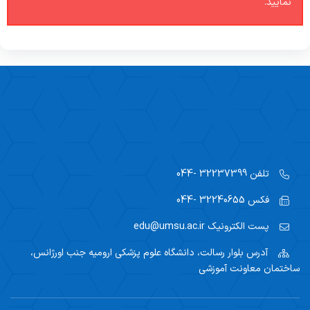
نمایید.
تلفن
32237399 -044
فکس
32240655 -044
پست الکترونیک
edu@umsu.ac.ir
آدرس
بلوار رسالت، دانشگاه علوم پزشکی ارومیه جنب اورژانس،
ساختمان معاونت آموزشی