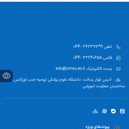
تلفن
32237399 -044
فکس
32240655 -044
پست الکترونیک
edu@umsu.ac.ir
آدرس
بلوار رسالت، دانشگاه علوم پزشکی ارومیه جنب اورژانس،
ساختمان معاونت آموزشی
پیوندهای ویژه