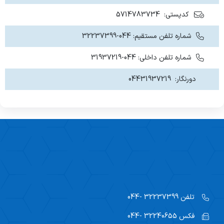
کدپستی: 5714783734
شماره تلفن مستقیم: 044-32237399
شماره تلفن داخلی: 044-31937219
دورنگار: 04431937219
تلفن
32237399 -044
فکس
32240655 -044