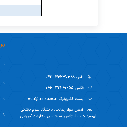
سند توسعه علمی اموزش عالی
رئیس اداره امور آموزشی
کارگزینی هیات علمی
شرح 
چارت سازمانی معاونت آموزشی
کارشناسان اداره امور آموزشی
امور رفاهی هیات علمی
امور 
تلفن
32237399 -044
فکس
32240655 -044
پست الکترونیک
edu@umsu.ac.ir
آدرس
بلوار رسالت، دانشگاه علوم پزشکی
ارومیه جنب اورژانس، ساختمان معاونت آموزشی